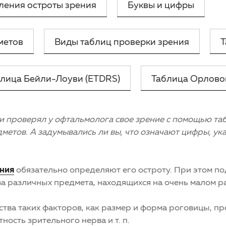
ления остроты зрения
Буквы и цифры
метов
Виды таблиц проверки зрения
Т
лица Бейли-Лоуви (ETDRS)
Таблица Орлово
ни проверял у офтальмолога свое зрение с помощью та
тов. А задумывались ли вы, что означают цифры, указанные
ения
обязательно определяют его остроту. При этом по
ва различных предмета, находящихся на очень малом ра
ства таких факторов, как размер и форма роговицы, п
тность зрительного нерва и т. п.