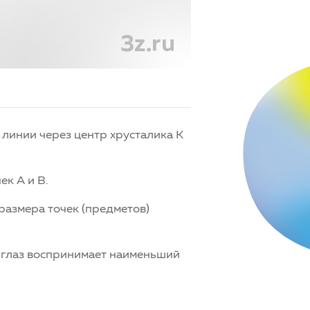
 линии через центр хрусталика К
к А и В.
размера точек (предметов)
м глаз воспринимает наименьший