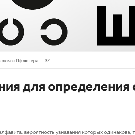
и крючок Пфлюгера — 3Z
ния для определения
алфавита, вероятность узнавания которых одинакова, 