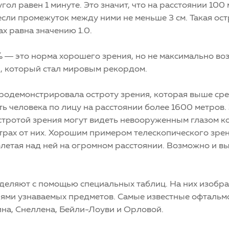
ол равен 1 минуте. Это значит, что на расстоянии 100 
 если промежуток между ними не меньше 3 см. Такая ос
х равна значению 1.0.
0% — это норма хорошего зрения, но не максимально в
, который стал мировым рекордом.
продемонстрировала остроту зрения, которая выше ср
ь человека по лицу на расстоянии более 1600 метров. 
стротой зрения могут видеть невооруженным глазом к
трах от них. Хорошим примером телескопического зрен
летая над ней на огромном расстоянии. Возможно и в
.
еделяют с помощью специальных таблиц. На них изобр
иями узнаваемых предметов. Самые известные офтальм
на, Снеллена, Бейли-Лоуви и Орловой.