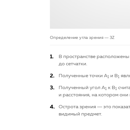
Определение угла зрения — 3Z
В пространстве расположены д
до сетчатки.
Полученные точки А
и В
явля
1
1
Полученный угол А
к В
счита
1
1
и расстояния, на котором они 
Острота зрения — это показа
видимый предмет.