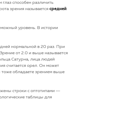
м глаз способен различить
трота зрения называется
средней
озможный уровень. В истории
едней нормальной в 20 раз. При
Зрение от 2.0 и выше называется
ольца Сатурна, лица людей
ия считается орел. Он может
ы тоже обладаете зрением выше
ажены строки с оптотипами —
ологические таблицы для