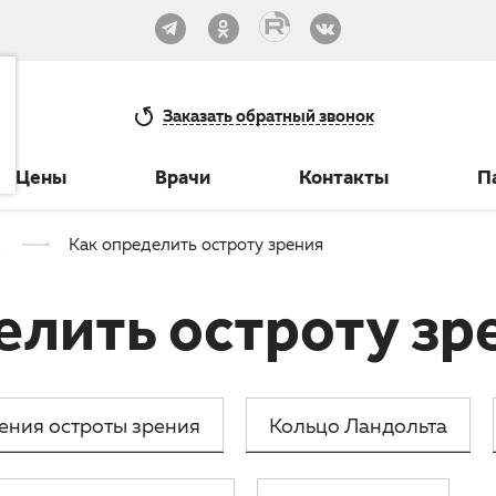
33-30
Заказать
обратный звонок
Цены
Врачи
Контакты
П
Как определить остроту зрения
елить остроту зр
ения остроты зрения
Кольцо Ландольта