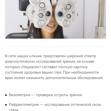
Партнерам
Детская офтальмология
Закупки
Оптика
Клуб офтальмологов
В сети наших клиник представлен широкий спектр
диагностических исследований зрения, на основе
которых специалист составит полную картину
состояния здоровья ваших глаз. При необходимости
врач может назначить дополнительные обследования.
Визометрия — проверка остроты зрения.
Рефрактометрия — исследование оптической силы
глаза.