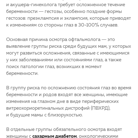
и акушера-гинеколога требует осложненное течение
беременности — гестозы, особенно поздние формы
гестозов: преэклампсия и эклампсия, которые приводят
к изменениям со стороны глаз в 30-100% случаев.
Основная причина осмотра офтальмолога — это
выявление группы риска среди будущих мам, у которых
могут развиться осложнения, связанные с имеющимися
у них заболеваниями или состояниями глаз, а также
поиск патологии глаз, возникших в момент
беременности.
В группу риска по осложнению состояния глаз во время
беременности и родов входят все женщины, имеющие
изменения на глазном дне в виде периферических
витреохориоретинальных дистрофий (ПВХРД),
и будущие мамы с близорукостью.
В отдельные группы обязательного осмотра входят
женщины с
сахарным диабетом
, онкологическими