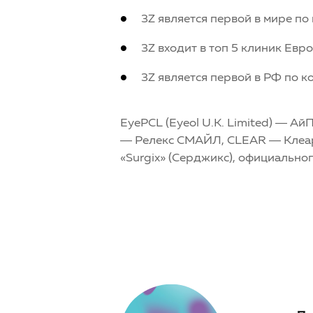
3Z является первой в мире по
3Z входит в топ 5 клиник Евр
3Z является первой в РФ по к
EyePCL (Eyeol U.K. Limited) — А
— Релекс СМАЙЛ, CLEAR — Клеар, 
«Surgix» (Серджикс), официально