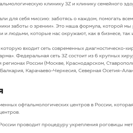
альмологическую клинику 3Z и клинику семейного здо
и для себя миссию: заботясь о каждом, помогать всем. 
ики заботы о зрении». Это наша формула, которой мы 
и людьми, которые нас окружают, как в бизнесе, так и
в которую входит сеть современных диагностическо-х
арма». Федеральная сеть 3Z состоит из 6 крупных хиру
и регионах России (Москве, Краснодарском, Ставропол
Балкария, Карачаево-Черкесия, Северная Осетия-Алани
я
менных офтальмологических центров в России, которая
центров.
в России проводит процедуру укрепления роговицы ме