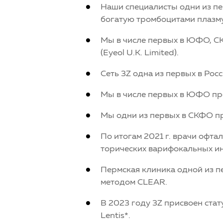
Наши специалисты одни из пе
богатую тромбоцитами плазму
Мы в числе первых в ЮФО, С
(Eyeol U.K. Limited).
Сеть 3Z одна из первых в Ро
Мы в числе первых в ЮФО пр
Мы одни из первых в СКФО п
По итогам 2021 г. врачи офт
торических варифокальных ин
Пермская клиника одной из п
методом CLEAR.
В 2023 году 3Z присвоен ста
Lentis*.