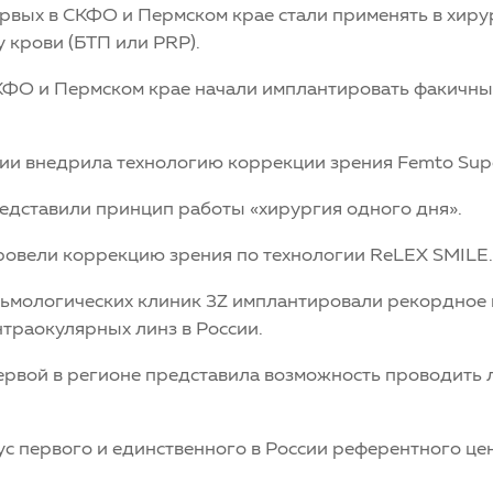
рвых в СКФО и Пермском крае стали применять в хир
 крови (БТП или PRP).
КФО и Пермском крае начали имплантировать факичн
ссии внедрила технологию коррекции зрения Femto Sup
едставили принцип работы «хирургия одного дня».
ровели коррекцию зрения по технологии ReLEX SMILE.
альмологических клиник 3Z имплантировали рекордное
траокулярных линз в России.
ервой в регионе представила возможность проводить
тус первого и единственного в России референтного ц