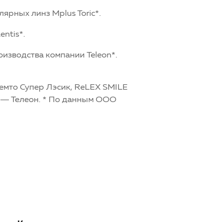
ярных линз Mplus Toric*.
ntis*.
оизводства компании Teleon*.
Фемто Супер Лэсик, ReLEX SMILE
n — Телеон. * По данным ООО