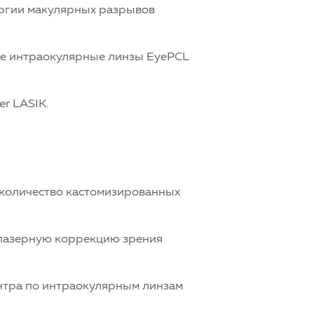
ургии макулярных разрывов
ые интраокулярные линзы EyePCL
er LASIK.
 количество кастомизированных
 лазерную коррекцию зрения
ентра по интраокулярным линзам