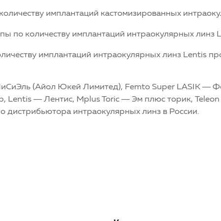
 количеству имплантаций кастомизированных интраокул
опы по количеству имплантаций интраокулярных линз Le
оличеству имплантаций интраокулярных линз Lentis пр
йПиСиЭль (Айол Юкей Лимитед), Femto Super LASIK — 
Lentis — Лентис, Mplus Toric — Эм плюс торик, Teleo
го дистрибьютора интраокулярных линз в России.