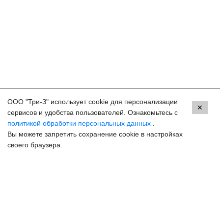
ООО "Три-З" использует cookie для персонализации
Контакты
✕
сервисов и удобства пользователей. Ознакомьтесь с
политикой обработки персональных данных
.
Махачкала, пр.Имама Шамиля, д.24 а/1
Вы можете запретить сохранение cookie в настройках
8 (800) 250-33-30
своего браузера.
Задать вопрос
Онлайн запись
hello@3z.ru
Контакты для СМИ