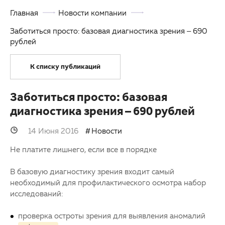
Главная
Новости компании
Партнерам
Детская офтальмология
Заботиться просто: базовая диагностика зрения – 690
Закупки
Оптика
рублей
Клуб офтальмологов
К списку публикаций
Заботиться просто: базовая
диагностика зрения – 690 рублей
14 Июня 2016
Новости
Не платите лишнего, если все в порядке
В базовую диагностику зрения входит самый
необходимый для профилактического осмотра набор
исследований:
проверка остроты зрения для выявления аномалий