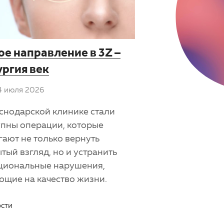
ое направление в 3Z –
ургия век
4 июля 2026
снодарской клинике стали
упны операции, которые
ают не только вернуть
тый взгляд, но и устранить
циональные нарушения,
ющие на качество жизни.
сти