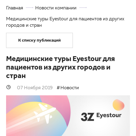
Главная
Новости компании
Партнерам
Детская офтальмология
Медицинские туры Eyestour для пациентов из других
Закупки
Оптика
городов и стран
Клуб офтальмологов
К списку публикаций
Медицинские туры Eyestour для
пациентов из других городов и
стран
07 Ноября 2019
Новости