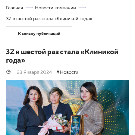
Главная
Новости компании
Партнерам
Детская офтальмология
3Z в шестой раз стала «Клиникой года»
Закупки
Оптика
К списку публикаций
Клуб офтальмологов
3Z в шестой раз стала «Клиникой
года»
23 Января 2024
Новости