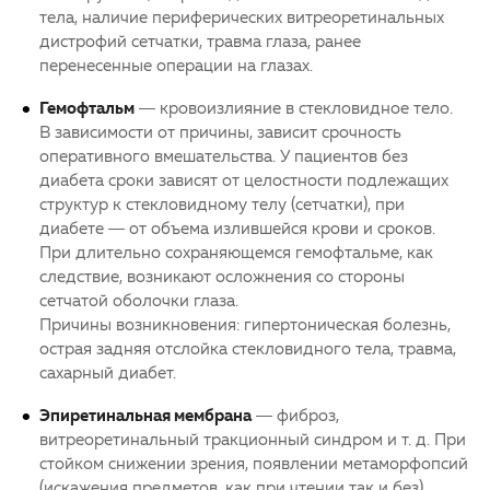
тела, наличие периферических витреоретинальных
дистрофий сетчатки, травма глаза, ранее
перенесенные операции на глазах.
Гемофтальм
— кровоизлияние в стекловидное тело.
В зависимости от причины, зависит срочность
оперативного вмешательства. У пациентов без
диабета сроки зависят от целостности подлежащих
структур к стекловидному телу (сетчатки), при
диабете — от объема излившейся крови и сроков.
При длительно сохраняющемся гемофтальме, как
следствие, возникают осложнения со стороны
сетчатой оболочки глаза.
Причины возникновения: гипертоническая болезнь,
острая задняя отслойка стекловидного тела, травма,
сахарный диабет.
Эпиретинальная мембрана
— фиброз,
витреоретинальный тракционный синдром и т. д. При
стойком снижении зрения, появлении метаморфопсий
(искажения предметов, как при чтении так и без),