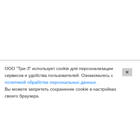
ООО "Три-З" использует cookie для персонализации
Контакты
✕
сервисов и удобства пользователей. Ознакомьтесь с
политикой обработки персональных данных
.
Махачкала, пр.Имама Шамиля, д.24 а/1
Вы можете запретить сохранение cookie в настройках
8 (800) 250-33-30
своего браузера.
Задать вопрос
Онлайн запись
hello@3z.ru
Контакты для СМИ