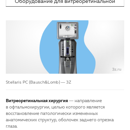
Оборудование для витреоретинальной
Партнерам
Детская офтальмология
хирургии
Закупки
Оптика
Клуб офтальмологов
Stellaris PC (Bausch&Lomb) — 3Z
Витреоретинальная хирургия
— направление
в офтальмохирургии, целью которого является
восстановление патологически измененных
анатомических структур, оболочек заднего отрезка
глаза.