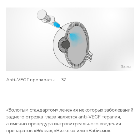
Партнерам
Детская офтальмология
Закупки
Оптика
Клуб офтальмологов
Anti-VEGF препараты — 3Z
«Золотым стандартом» лечения некоторых заболеваний
заднего отрезка глаза является anti-VEGF терапия,
а именно процедура интравитреального введения
препаратов «Эйлеа», «Визкью» или «Вабисмо».