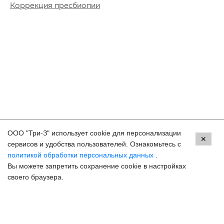
Коррекция пресбиопии
ООО "Три-З" использует cookie для персонализации
Контакты
✕
сервисов и удобства пользователей. Ознакомьтесь с
политикой обработки персональных данных
.
Махачкала, пр.Имама Шамиля, д.24 а/1
Вы можете запретить сохранение cookie в настройках
8 (800) 250-33-30
своего браузера.
Задать вопрос
Онлайн запись
hello@3z.ru
Контакты для СМИ