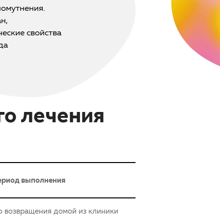
помутнения.
н,
ческие свойства
да
го лечения
ериод выполнения
о возвращения домой из клиники