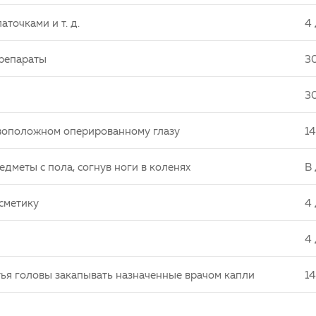
аточками и т. д.
4
препараты
3
3
тивоположном оперированному глазу
14
едметы с пола, согнув ноги в коленях
В
сметику
4
4
ья головы закапывать назначенные врачом капли
14