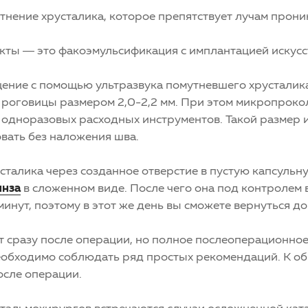
ение хрусталика, которое препятствует лучам проника
акты — это факоэмульсификация с имплантацией искус
ние с помощью ультразвука помутневшего хрусталик
 роговицы размером 2,0-2,2 мм. При этом микропроко
одноразовых расходных инструментов. Такой размер 
вать без наложения шва.
сталика через созданное отверстие в пустую капсульн
инза
в сложенном виде. После чего она под контролем 
минут, поэтому в этот же день вы сможете вернуться до
т сразу после операции, но полное послеоперационное
необходимо соблюдать ряд простых рекомендаций. К
осле операции.
офтальмохирургов встречаются случаи осложненной кат