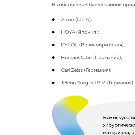
В собственном банке клиник пре
Alcon (США);
HOYA (Япония);
EYEOL (Великобритания);
HumanOptics (Германия);
Carl Zeiss (Германия);
Teleon Surgical B.V. (Германия).
Все искусст
хирургическ
материала, б