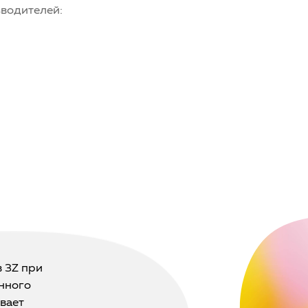
зводителей:
 3Z при
енного
ывает