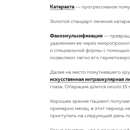
Катаракта
— прогрессивное помутн
Золотой стандарт лечения катар
Факоэмульсификация
— превраще
удалением ее через микропрокол
и специальной формы с помощью 
позволяют легко его герметизиро
Далее на место помутневшего хру
искусственная интраокулярная л
глаза. Операция длится около 15 
Хорошее зрение пациент получае
примерно месяц, в этот период 
приступать на следующий день п
Стоит отметить, что в практике 