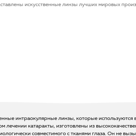
дставлены искусственные линзы лучших мировых прои
венные интраокулярные линзы, которые используются в
ом лечении катаракты, изготовлены из высококачеств
иологически совместимого с тканями глаза. Он не выз