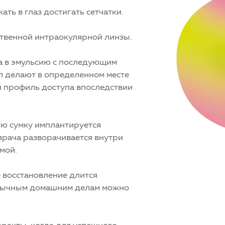
ть в глаз достигать сетчатки.
ственной интраокулярной линзы.
а в эмульсию с последующим
л делают в определенном месте
и профиль доступа впоследствии
ую сумку имплантируется
врача разворачивается внутри
мой.
 восстановление длится
 обычным домашним делам можно
аракты, когда для успешного