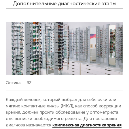
очков и мягких контактных линз
Дополнительные диагностические этапы
Партнерам
Детская офтальмология
для подбора мягких контактных линз
Закупки
Оптика
Клуб офтальмологов
Оптика — 3Z
Каждый человек, который выбрал для себя очки или
мягкие контактные линзы (МКЛ), как способ коррекции
зрения, должен пройти обследование у оптометриста
для выписки необходимого рецепта. Для постановки
диагноза назначается
комплексная диагностика зрения