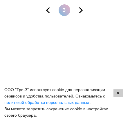
3
ООО "Три-З" использует cookie для персонализации
Контакты
✕
сервисов и удобства пользователей. Ознакомьтесь с
политикой обработки персональных данных
.
Махачкала, пр.Имама Шамиля, д.24 а/1
Вы можете запретить сохранение cookie в настройках
8 (800) 250-33-30
своего браузера.
Задать вопрос
Онлайн запись
hello@3z.ru
Контакты для СМИ