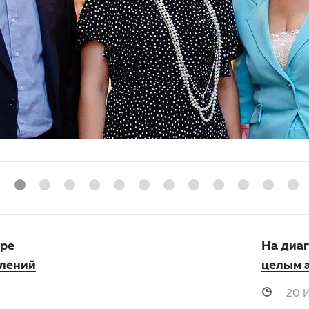
оре
На диаг
тлений
целым 
20 