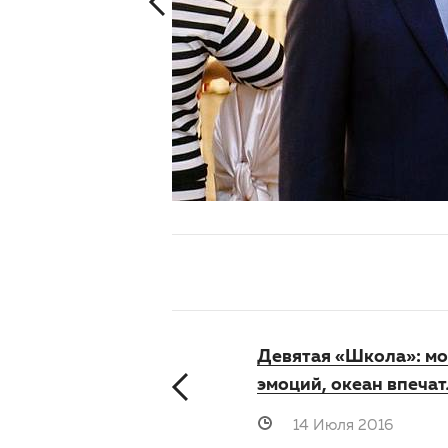
Девятая «Школа»: м
эмоций, океан впеча
14 Июля 2016