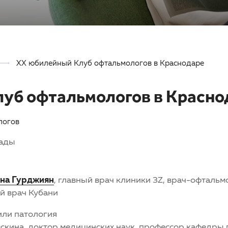
XX юбилейный Клуб офтальмологов в Краснодаре
уб офтальмологов в Красно
логов
лады
на Гурджиян
, главный врач клиники 3Z, врач-офтальм
й врач Кубани
или патология
скина, доктор медицинских наук, профессор кафедры