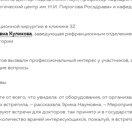
гический центр им. Н.И. Пирогова Росздрава» и ка
ионной хирургии в клинике 3Z
вна Куликова
, заведующая рефракционным отделением
гории
в вызвали профессиональный интерес у участников, а
щие вопросы.
квы
ге от всего, что увидела: от оборудования, от организ
ых встретила, – рассказала Эрика Наумовна. – Меропри
уют встречи для докторов: так принято и в государств
 количество врачей интересующихся, пожалуй, я встре