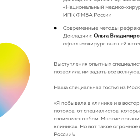
«Национальный медико-хирур
ИПК ФМБА России
Современные методы рефракц
Докладчик:
Ольга Владимиро
офтальмохирург высшей кате
Выступления опытных специалисто
позволила им задать все волную
Наша специальная гостья из Мос
«Я побывала в клинике и в востор
потоков, от специалистов, котор
своим масштабом. Многие организ
клиниках. Но вот такое огромное
России!»