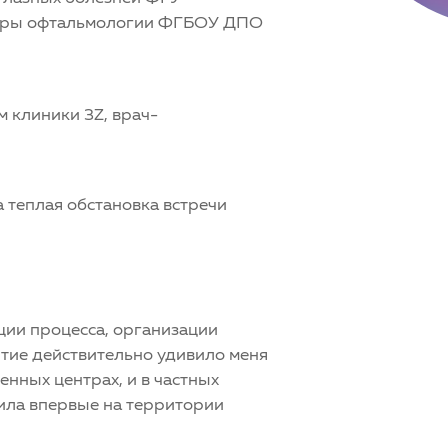
федры офтальмологии ФГБОУ ДПО
 клиники 3Z, врач-
 теплая обстановка встречи
ации процесса, организации
ятие действительно удивило меня
енных центрах, и в частных
тила впервые на территории