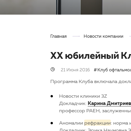
Главная
Новости компании
XX юбилейный Кл
21 Июня 2016
Клуб офтальмо
Программа Клуба включала док
Новости клиники 3Z
Докладчик:
Карина Дмитриев
профессор РАЕН, заслуженны
Аномалии
рефракции
: норма 
Докладчик: Эрика Наумовна Э