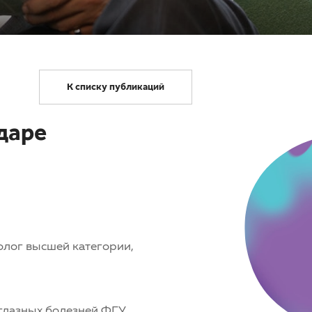
К списку публикаций
даре
олог высшей категории,
 глазных болезней ФГУ