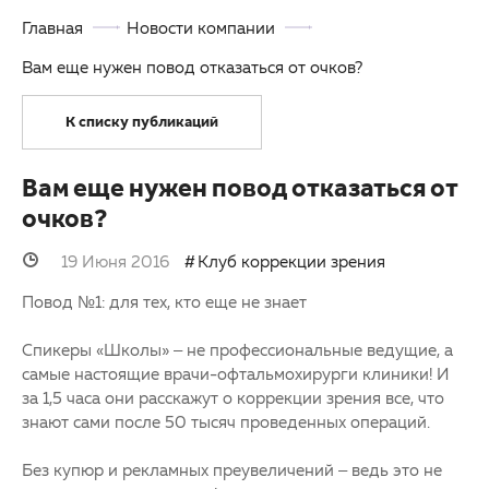
Главная
Новости компании
Партнерам
Детская офтальмология
Вам еще нужен повод отказаться от очков?
Закупки
Оптика
К списку публикаций
Клуб офтальмологов
Вам еще нужен повод отказаться от
очков?
19 Июня 2016
Клуб коррекции зрения
Повод №1: для тех, кто еще не знает
Спикеры «Школы» – не профессиональные ведущие, а
самые настоящие врачи-офтальмохирурги клиники! И
за 1,5 часа они расскажут о коррекции зрения все, что
знают сами после 50 тысяч проведенных операций.
Без купюр и рекламных преувеличений – ведь это не