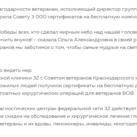
лагодарности ветеранам, исполняющий директор груп
рила Совету 3 000 сертификатов на бесплатную компл
обеды всех, кто сделал мирным небо над нашей голово
чить внуков! – сказала Ольга Александровна в своей р
анов мы заботимся о том, чтобы самые мудрые на свете
но видеть мир
ой клиники 3Z с Советом ветеранов Краснодарского кр
пожилых людей получили сертификаты на бесплатную д
сплатных хирургических операций для ветеранов ВОВ.
диагностических центрах федеральной сети 3Z действуе
ые скидки на обследование и хирургическое лечение г
ветераны и их вдовы, пенсионеры, инвалиды, многодет