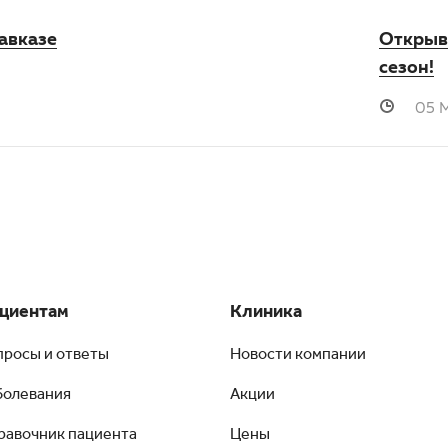
авказе
Открыв
сезон!
05 
циентам
Клиника
просы и ответы
Новости компании
болевания
Акции
равочник пациента
Цены