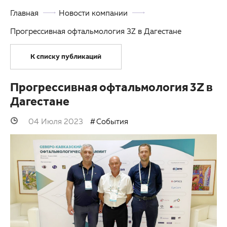
Главная
Новости компании
Партнерам
Детская офтальмология
Прогрессивная офтальмология 3Z в Дагестане
Закупки
Оптика
К списку публикаций
Клуб офтальмологов
Прогрессивная офтальмология 3Z в
Дагестане
04 Июля 2023
События