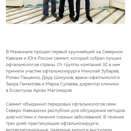
В Махачкале прошел первый крупнейший на Северном
Кавказе и Юге России саммит, который собрал лучших
офтальмологов страны. От группы компаний 3Z в нем
приняли участие офтальмохирурги Николай Зубарев,
Роман Пащенко, Дауд Шихунов, врачи-офатльмологи
Заира Гамзатова и Марха Супаева, директор клиники
в Ессентуках Арсен Магомедов.
Саммит объединил передовых офтальмологов семи
Северо-Кавказских республик для обсуждения методов
диагностики и лечения глазных заболеваний. В течение
трех дней практикующие офтальмохирурги,
витреоретинальные, лазерные хирурги выступали