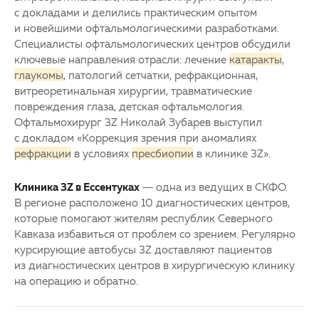
с докладами и делились практическим опытом
и новейшими офтальмологическими разработками.
Специалисты офтальмологических центров обсудили
ключевые направления отрасли: лечение
катаракты
,
глаукомы
, патологий
сетчатки
, рефракционная,
витреоретинальная хирургии, травматические
повреждения глаза, детская офтальмология.
Офтальмохирург 3Z Николай Зубарев выступил
с докладом «Коррекция зрения при аномалиях
рефракции
в условиях
пресбиопии
в клинике 3Z».
Клиника 3Z в Ессентуках
— одна из ведущих в СКФО.
В регионе расположено 10 диагностических центров,
которые помогают жителям республик Северного
Кавказа избавиться от проблем со зрением. Регулярно
курсирующие автобусы 3Z доставляют пациентов
из диагностических центров в хирургическую клинику
на операцию и обратно.