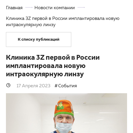
Главная
Новости компании
Партнерам
Детская офтальмология
Клиника 3Z первой в России имплантировала новую
Закупки
Оптика
интраокулярную линзу
Клуб офтальмологов
К списку публикаций
Клиника 3Z первой в России
имплантировала новую
интраокулярную линзу
17 Апреля 2023
События