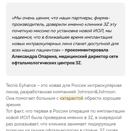
«Мы очень ценим, что наши партнеры, фирма-
производитель, доверили именно клинике 3Z эту
почетную миссию по установке новой ИОЛ, мы
надеемся, что в ближайшее время имплантация
новых интраокулярных линз станет доступной для
всех наших пациентов»
–
прокомментировала
Александра Опарина, медицинский директор сети
офтальмологических центров 3Z.
Tecnis Eyhance – это новая для России интраокулярная
линза, разработанная компанией Johnson&Johnson.
Она помогает больным c
катарактой
обрести хорошее
зрение.
Тот факт, что первая в России операция по имплантации
новой ИОЛ была проведена именно в 3Z, в очередной
раз доказывает, что клиника занимает лидирующие
позиции на рынке офтальмологии в стране. 3Z снова