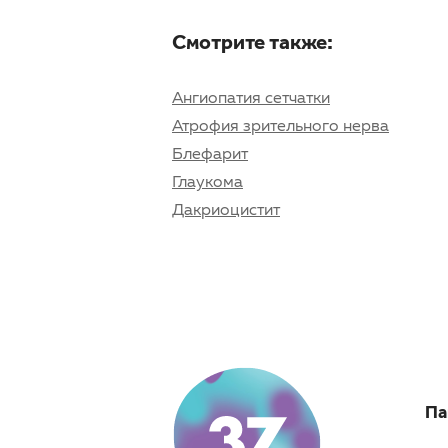
Смотрите также:
Ангиопатия сетчатки
Атрофия зрительного нерва
Блефарит
Глаукома
Дакриоцистит
Па