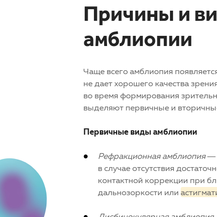
Причины и в
амблиопии
Чаще всего
амблиопия
появляется
не дает хорошего качества зрения
во время формирования зрительн
выделяют первичные и вторичные
Первичные виды
амблиопии
Рефракционная
амблиопия
— 
в случае отсутствия достаточ
контактной коррекции при бл
дальнозоркости или
астигмат
Дисбинокулярная
амблиопия