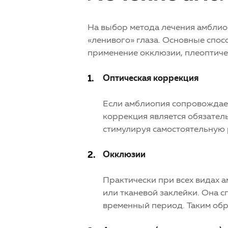
На выбор метода лечения
амблио
«ленивого» глаза. Основные спо
применение окклюзии, плеоптичес
Оптическая коррекция
Если
амблиопия
сопровождает
коррекция является обязател
стимулируя самостоятельную р
Окклюзии
Практически при всех видах
а
или тканевой заклейки. Она 
временный период. Таким обр