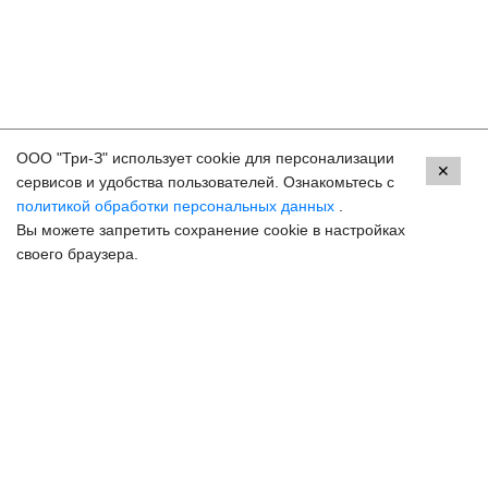
ООО "Три-З" использует cookie для персонализации
Контакты
✕
сервисов и удобства пользователей. Ознакомьтесь с
политикой обработки персональных данных
.
Махачкала, пр.Имама Шамиля, д.24 а/1
Вы можете запретить сохранение cookie в настройках
8 (800) 250-33-30
своего браузера.
Задать вопрос
Онлайн запись
hello@3z.ru
Контакты для СМИ
© 2003-2026 3Z Прогрессивная офтальмология
Разработка сайта —
Сибирикс