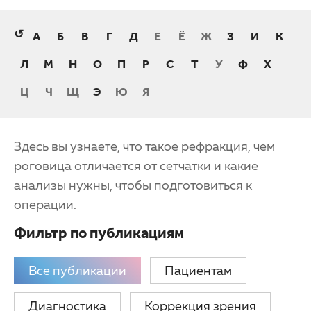
Партнерам
Детская офтальмология
↺
А
Б
В
Г
Д
Е
Ё
Ж
З
И
К
Закупки
Оптика
Л
М
Н
О
П
Р
С
Т
У
Ф
Х
Клуб офтальмологов
Ц
Ч
Щ
Э
Ю
Я
Здесь вы узнаете, что такое рефракция, чем
роговица отличается от сетчатки и какие
анализы нужны, чтобы подготовиться к
операции.
Фильтр по публикациям
Все публикации
Пациентам
Диагностика
Коррекция зрения